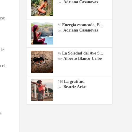
Adriana Casanovas
por:
uso
Energía estancada, E...
#8
Adriana Casanovas
por:
 de
La Soledad del Ave S...
#9
Alberto Blanco-Uribe
por:
 el
La gratitud
#10
Beatriz Arias
por:
e