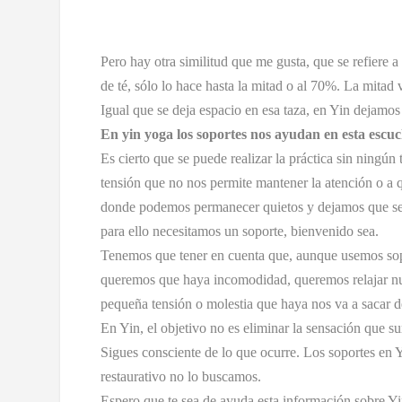
Pero hay otra similitud que me gusta, que se refiere a
de té, sólo lo hace hasta la mitad o al 70%. La mitad 
Igual que se deja espacio en esa taza, en Yin dejamos
En yin yoga los soportes nos ayudan en esta escuc
Es cierto que se puede realizar la práctica sin ningún
tensión que no nos permite mantener la atención o a q
donde podemos permanecer quietos y dejamos que se re
para ello necesitamos un soporte, bienvenido sea.
Tenemos que tener en cuenta que, aunque usemos sopo
queremos que haya incomodidad, queremos relajar nues
pequeña tensión o molestia que haya nos va a sacar d
En Yin, el objetivo no es eliminar la sensación que su
Sigues consciente de lo que ocurre. Los soportes en Yi
restaurativo no lo buscamos.
Espero que te sea de ayuda esta información sobre Yi