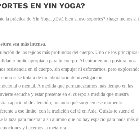
PORTES EN YIN YOGA?
te la práctica de Yin Yoga. ¿Está bien si uso soportes? ¿hago menos si 
stura sea más intensa.
lación de los tejidos más profundos del cuerpo. Uno de los principios
ndidad o límite apropiada para tu cuerpo. Al entrar en una postura, nos
 resistencia en el cuerpo, sin empujar ni esforzarnos, pero explorando
 como si se tratara de un laboratorio de investigación.
r emocional o mental. A medida que permanezcamos más tiempo en las
onvierte escucha y estar presente en el cuerpo a medida que nuestra
uestra capacidad de atención, notando qué surge en ese momento.
erente a ese límite, con la tradición del té en Asia. Quizás te suene el
ose la taza para mostrar a su alumno que no hay espacio para nada más d
las emociones y hacemos la metáfora.