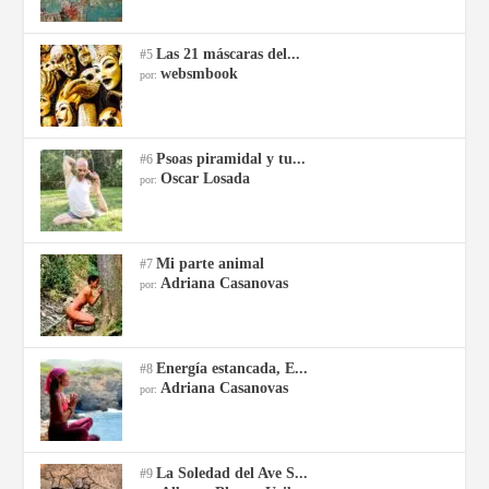
Las 21 máscaras del...
#5
websmbook
por:
Psoas piramidal y tu...
#6
Oscar Losada
por:
Mi parte animal
#7
Adriana Casanovas
por:
Energía estancada, E...
#8
Adriana Casanovas
por:
La Soledad del Ave S...
#9